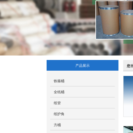
产品展示
您
铁箍桶
全纸桶
纸管
纸护角
方桶