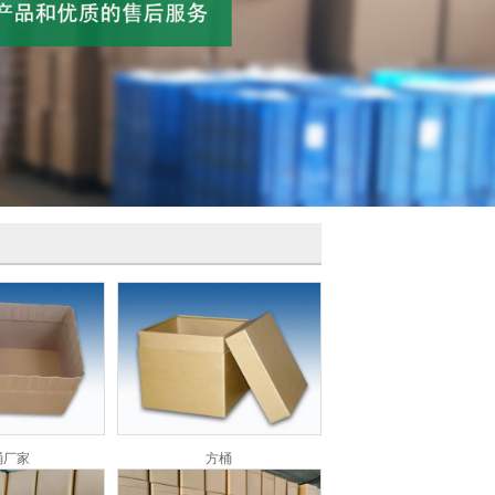
桶厂家
方桶