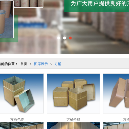
当前的位置：
首页
>
图库展示
>
方桶
方桶包装
方桶价格
方