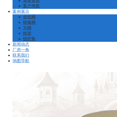
荣誉资质
客户考察
案例展示
全纸桶
铁箍桶
方桶
纸管
纸护角
新闻动态
厂房一角
联系我们
地图导航