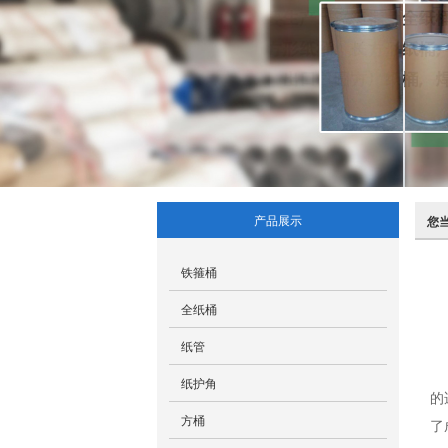
产品展示
您
铁箍桶
全纸桶
纸管
纸护角
的
方桶
了