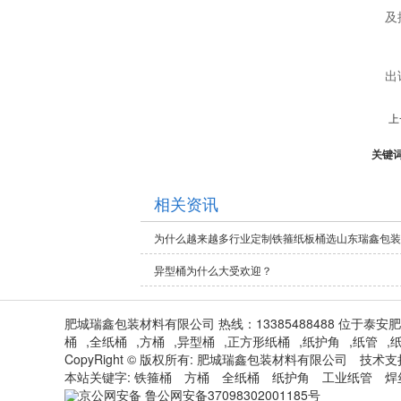
及
出
上
关键
相关资讯
为什么越来越多行业定制铁箍纸板桶选山东瑞鑫包装
异型桶为什么大受欢迎？
肥城瑞鑫包装材料有限公司 热线：13385488488 位于
桶
,
全纸桶
,
方桶
,
异型桶
,
正方形纸桶
,
纸护角
,
纸管
,
CopyRight © 版权所有:
肥城瑞鑫包装材料有限公司
技术支
本站关键字:
铁箍桶
方桶
全纸桶
纸护角
工业纸管
焊
京公网安备
鲁公网安备37098302001185号