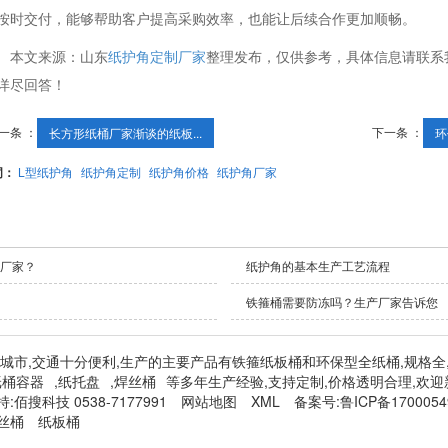
按时交付，能够帮助客户提高采购效率，也能让后续合作更加顺畅。
本文来源：山东
纸护角定制厂家
整理发布，仅供参考，具体信息请联系
详尽回答！
一条 ：
下一条 ：
长方形纸桶厂家渐谈的纸板...
环
词：
L型纸护角
纸护角定制
纸护角价格
纸护角厂家
厂家？
纸护角的基本生产工艺流程
铁箍桶需要防冻吗？生产厂家告诉您
泰安肥城市,交通十分便利,生产的主要产品有铁箍纸板桶和环保型全纸桶,规格全
纸桶容器
,
纸托盘
,
焊丝桶
等多年生产经验,支持定制,价格透明合理,欢迎
持:
佰搜科技 0538-7177991
网站地图
XML
备案号:
鲁ICP备1700054
丝桶
纸板桶