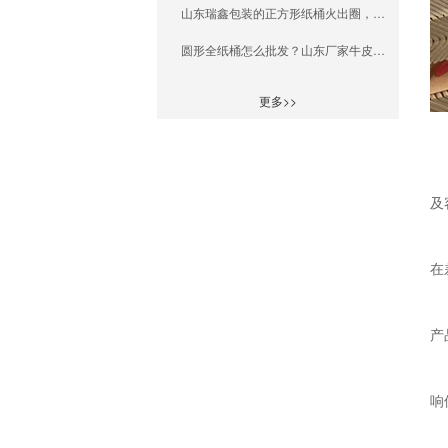
山东瑞鑫包装的正方形纸桶火出圈，厂家直接销售还便宜！
圆形全纸桶怎么批发？山东厂家牛皮纸桶选购全解析
更多>>
及
在
产
响