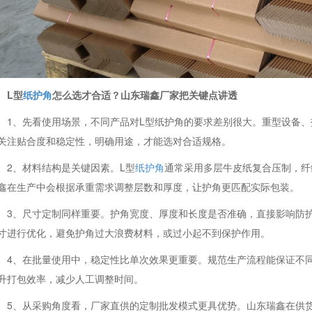
L型
纸护角
怎么选才合适？山东瑞鑫厂家把关键点讲透
1、先看使用场景，不同产品对L型纸护角的要求差别很大。重型设备
关注贴合度和稳定性，明确用途，才能选对合适规格。
2、材料结构是关键因素。L型
纸护角
通常采用多层牛皮纸复合压制，纤
鑫在生产中会根据承重需求调整层数和厚度，让护角更匹配实际包装。
3、尺寸定制同样重要。护角宽度、厚度和长度是否准确，直接影响防
寸进行优化，避免护角过大浪费材料，或过小起不到保护作用。
4、在批量使用中，稳定性比单次效果更重要。规范生产流程能保证不
升打包效率，减少人工调整时间。
5、从采购角度看，厂家直供的定制批发模式更具优势。山东瑞鑫在供