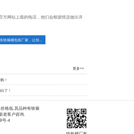
官方网站上面的电话，他们会根据情况做出详
东铁箍桶包装厂家，让你...
更多>>
回购！
明白了！
,价格低.其品种有
铁箍
新老客户咨询.
9号-4
纸板桶厂家