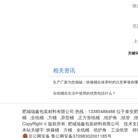
快
尽
上
关键
相关资讯
生产厂家为您揭秘：铁箍桶在保养时的注意事项有哪
全纸桶在生活中使用的优势包括什么？
肥城瑞鑫包装材料有限公司 热线：13385488488 位于
桶
,
全纸桶
,
方桶
,
异型桶
,
正方形纸桶
,
纸护角
,
纸管
,
CopyRight © 版权所有:
肥城瑞鑫包装材料有限公司
技术支
本站关键字:
铁箍桶
方桶
全纸桶
纸护角
工业纸管
焊
京公网安备
鲁公网安备37098302001185号