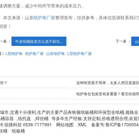
速调整方案，减少中间环节带来的成本压力。
本文来源：山东
纸护角厂家
整理发布，仅供参考，具体信息请联系我们
回答！
一条 ：
下一条 ：
牛皮纸桶批发怎么选不踩坑...
山
词：
L型纸护角
纸护角厂家
山东纸护角
L型纸护角厂家
些？
这种纸管真不简单，太多人用完直接
纸护角在包装里有多重要？看完你就
泰安肥城市,交通十分便利,生产的主要产品有铁箍纸板桶和环保型全纸桶,规格全
纸桶容器
,
纸托盘
,
焊丝桶
等多年生产经验,支持定制,价格透明合理,欢迎
持:
佰搜科技 0538-7177991
网站地图
XML
备案号:
鲁ICP备1700054
丝桶
纸板桶