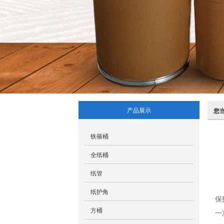
产品展示
您
铁箍桶
全纸桶
纸管
纸护角
保
方桶
一