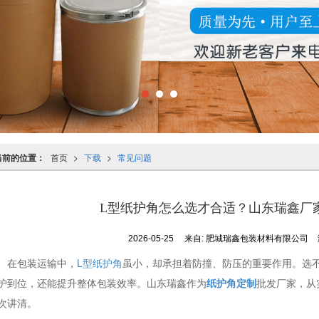
当前的位置：
首页
>
下载
>
常见问题
L型纸护角怎么选才合适？山东瑞鑫厂
2026-05-25
来自:
肥城瑞鑫包装材料有限公司
在包装运输中，
L型纸护角
虽小，却承担着防撞、防压的重要作用。选
护到位，还能提升整体包装效率。山东瑞鑫作为
纸护角定制
批发厂家，从
次讲清。