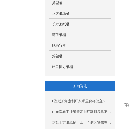
异型桶
正方形纸桶
长方形纸桶
环保纸桶
纸桶容器
焊丝桶
出口圆方纸桶
新闻资讯
L型纸护角定制厂家哪里价格便宜？来看看瑞鑫包装厂家
存
山东瑞鑫工业纸管定制厂家到底靠不靠谱？一文给你讲清楚
这款正方形纸桶，工厂仓储运输都在用！来山东瑞鑫包装厂家看看