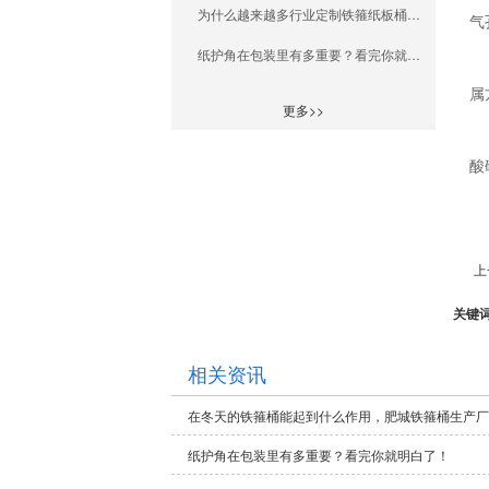
为什么越来越多行业定制铁箍纸板桶选山东瑞鑫包装厂家？
气
纸护角在包装里有多重要？看完你就明白了！
属
更多>>
酸
上
关键
相关资讯
在冬天的铁箍桶能起到什么作用，肥城铁箍桶生产厂
纸护角在包装里有多重要？看完你就明白了！