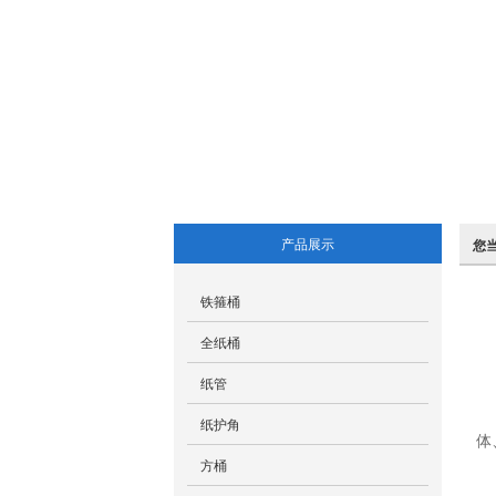
产品展示
您
铁箍桶
全纸桶
纸管
纸护角
体
方桶