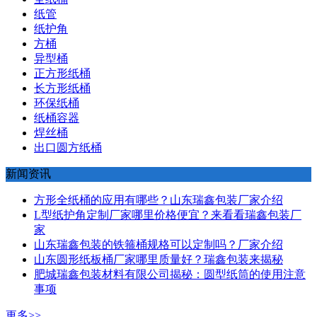
纸管
纸护角
方桶
异型桶
正方形纸桶
长方形纸桶
环保纸桶
纸桶容器
焊丝桶
出口圆方纸桶
新闻资讯
方形全纸桶的应用有哪些？山东瑞鑫包装厂家介绍
L型纸护角定制厂家哪里价格便宜？来看看瑞鑫包装厂
家
山东瑞鑫包装的铁箍桶规格可以定制吗？厂家介绍
山东圆形纸板桶厂家哪里质量好？瑞鑫包装来揭秘
肥城瑞鑫包装材料有限公司揭秘：圆型纸筒的使用注意
事项
更多>>