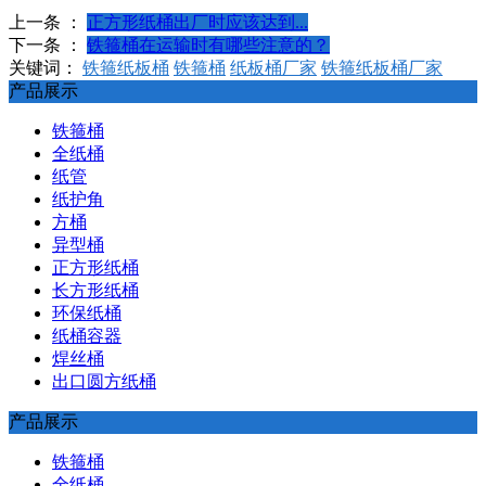
上一条 ：
正方形纸桶出厂时应该达到...
下一条 ：
铁箍桶在运输时有哪些注意的？
关键词：
铁箍纸板桶
铁箍桶
纸板桶厂家
铁箍纸板桶厂家
产品展示
铁箍桶
全纸桶
纸管
纸护角
方桶
异型桶
正方形纸桶
长方形纸桶
环保纸桶
纸桶容器
焊丝桶
出口圆方纸桶
产品展示
铁箍桶
全纸桶