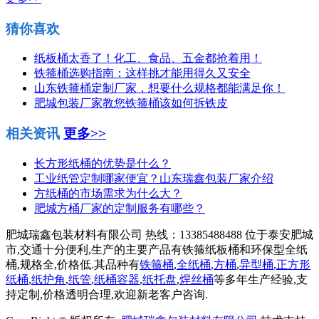
猜你喜欢
纸板桶太香了！化工、食品、五金都抢着用！
铁箍桶选购指南：这样挑才能用得久又安全
山东铁箍桶定制厂家，想要什么规格都能满足你！
肥城包装厂家教您铁箍桶该如何拆铁皮
相关资讯
更多>>
长方形纸桶的优势是什么？
工业纸管定制哪家便宜？山东瑞鑫包装厂家介绍
方纸桶的市场需求为什么大？
肥城方桶厂家的定制服务有哪些？
肥城瑞鑫包装材料有限公司 热线：13385488488 位于泰安肥城
市,交通十分便利,生产的主要产品有铁箍纸板桶和环保型全纸
桶,规格全,价格低.其品种有
铁箍桶
,
全纸桶
,
方桶
,
异型桶
,
正方形
纸桶
,
纸护角
,
纸管
,
纸桶容器
,
纸托盘
,
焊丝桶
等多年生产经验,支
持定制,价格透明合理,欢迎新老客户咨询.