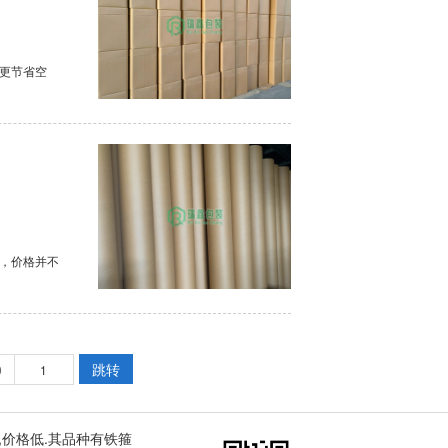
更节省空
，价格并不
跳转
0
,价格低.其品种有
铁箍