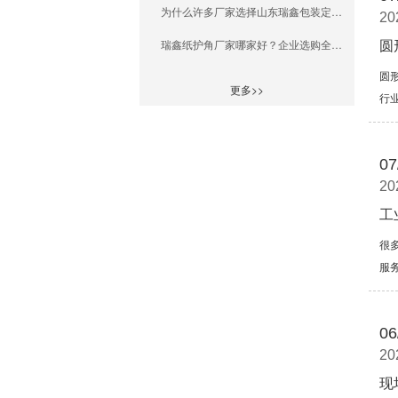
为什么许多厂家选择山东瑞鑫包装定制全纸桶？
20
瑞鑫纸护角厂家哪家好？企业选购全攻略
圆
圆
更多>>
行
07
20
工
很
服
06
20
现