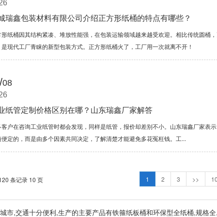
26
城瑞鑫包装材料有限公司介绍正方形纸桶的特点有哪些？
方形纸桶因其结构紧凑、堆放性能强，在包装运输领域越来越受欢迎。相比传统圆桶，
，是现代工厂青睐的新型包装方式。正方形纸桶火了，工厂用一次就离不开！
/
08
26
业纸管定制价格区别在哪？山东瑞鑫厂家解答
多客户在咨询工业纸管时都会发现，同样是纸管，报价却差别不小。山东瑞鑫厂家表示
随便定的，而是由多个因素共同决定，了解清楚才能避免多花冤枉钱。工...
1
2
3
>>
1
120 条记录 10 页
泰安肥城市,交通十分便利,生产的主要产品有铁箍纸板桶和环保型全纸桶,规格全