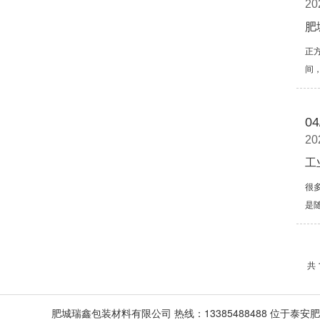
20
肥
正
间
04
20
工
很
是
共 
肥城瑞鑫包装材料有限公司 热线：13385488488 位于