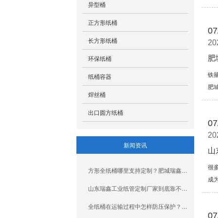
异型桶
正方形纸桶
07
长方形纸桶
20
环保纸桶
肥
铁
纸桶容器
肥
焊丝桶
出口圆方纸桶
07
20
新闻资讯
山
很
方形全纸桶哪里支持定制？肥城瑞鑫包装材料有限公司揭秘
成
山东瑞鑫工业纸管定制厂家到底靠不靠谱？一文给你讲清楚
全纸桶在运输过程中怎样防压保护？生产厂家告诉您
07