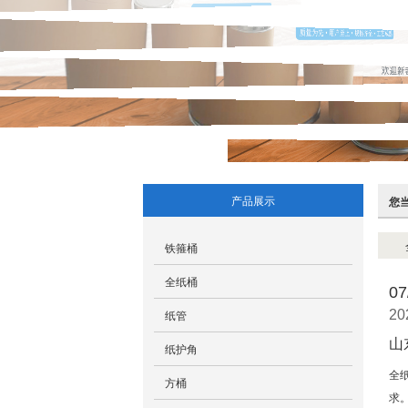
产品展示
您
铁箍桶
全纸桶
07
纸管
20
山
纸护角
全
方桶
求