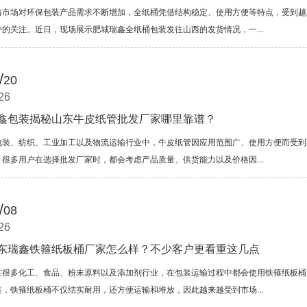
着市场对环保包装产品需求不断增加，全纸桶凭借结构稳定、使用方便等特点，受到越
户的关注。近日，现场展示肥城瑞鑫全纸桶包装发往山西的发货情况，一...
/
20
26
鑫包装揭秘山东牛皮纸管批发厂家哪里靠谱？
包装、纺织、工业加工以及物流运输行业中，牛皮纸管因应用范围广、使用方便而受到
。很多用户在选择批发厂家时，都会考虑产品质量、供货能力以及价格因...
/
08
26
东瑞鑫铁箍纸板桶厂家怎么样？不少客户更看重这几点
在很多化工、食品、粉末原料以及添加剂行业，在包装运输过程中都会使用铁箍纸板桶
装，铁箍纸板桶不仅结实耐用，还方便运输和堆放，因此越来越受到市场...