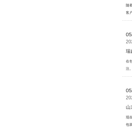
随
客
05
20
瑞
在
注
05
20
山
现
包