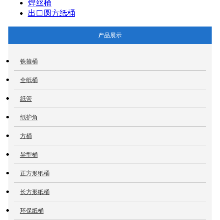
焊丝桶
出口圆方纸桶
产品展示
铁箍桶
全纸桶
纸管
纸护角
方桶
异型桶
正方形纸桶
长方形纸桶
环保纸桶