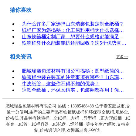
猜你喜欢
为什么许多厂家选择山东瑞鑫包装定制全纸桶？
纸桶厂家为您揭秘：化工原料用桶为什么选择铁箍桶？
山东铁箍桶定制厂家，想要什么规格都能满足你！
铁箍桶凭什么能装能抗还能回收？这5个优势真让人服！
相关资讯
更多>>
肥城瑞鑫包装材料有限公司揭秘：圆型纸筒的使用注意事项
铁箍桶包装在装车的注意事项有哪些？山东瑞鑫定制厂家介绍
牛皮纸管，这些你不得不知的优势！
这款全纸桶，环保又结实，包装圈都在用！你还不知道？
肥城瑞鑫包装材料有限公司 热线：13385488488 位于泰安肥城市,交
通十分便利,生产的主要产品有铁箍纸板桶和环保型全纸桶,规格全,
价格低.其品种有
铁箍桶
,
全纸桶
,
方桶
,
异型桶
,
正方形纸桶
,
纸
护角
,
纸管
,
纸桶容器
,
纸托盘
,
焊丝桶
等多年生产经验,支持定
制,价格透明合理,欢迎新老客户咨询.