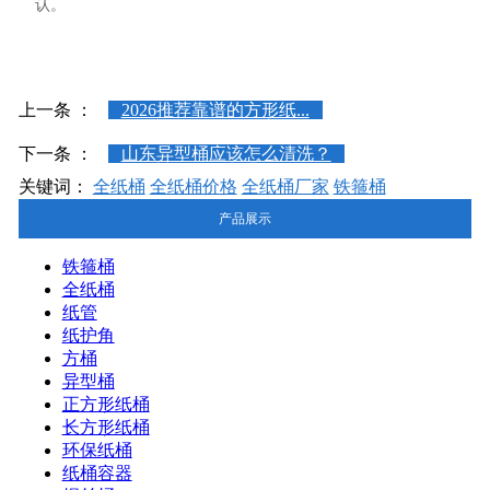
认。
上一条 ：
2026推荐靠谱的方形纸...
下一条 ：
山东异型桶应该怎么清洗？
关键词：
全纸桶
全纸桶价格
全纸桶厂家
铁箍桶
产品展示
铁箍桶
全纸桶
纸管
纸护角
方桶
异型桶
正方形纸桶
长方形纸桶
环保纸桶
纸桶容器