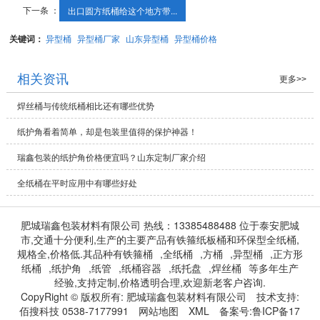
下一条 ：
出口圆方纸桶给这个地方带...
关键词：
异型桶
异型桶厂家
山东异型桶
异型桶价格
相关资讯
更多>>
焊丝桶与传统纸桶相比还有哪些优势
纸护角看着简单，却是包装里值得的保护神器！
瑞鑫包装的纸护角价格便宜吗？山东定制厂家介绍
全纸桶在平时应用中有哪些好处
肥城瑞鑫包装材料有限公司 热线：13385488488 位于泰安肥城
市,交通十分便利,生产的主要产品有铁箍纸板桶和环保型全纸桶,
规格全,价格低.其品种有
铁箍桶
,
全纸桶
,
方桶
,
异型桶
,
正方形
纸桶
,
纸护角
,
纸管
,
纸桶容器
,
纸托盘
,
焊丝桶
等多年生产
经验,支持定制,价格透明合理,欢迎新老客户咨询.
CopyRight © 版权所有:
肥城瑞鑫包装材料有限公司
技术支持:
佰搜科技 0538-7177991
网站地图
XML
备案号:
鲁ICP备17