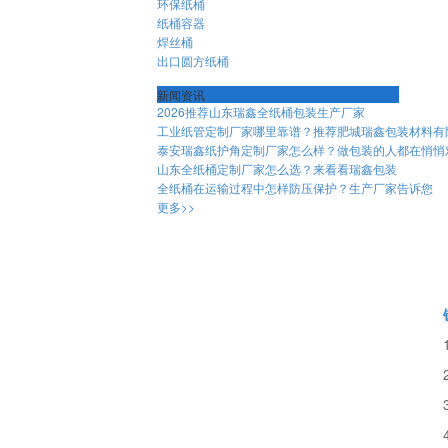
环保纸桶
纸桶容器
焊丝桶
出口圆方纸桶
新闻资讯
2026推荐山东瑞鑫全纸桶包装生产厂家
工业纸管定制厂家哪里靠谱？推荐肥城瑞鑫包装材料有
泰安瑞鑫纸护角定制厂家怎么样？做包装的人都在悄悄
山东全纸桶定制厂家怎么选？来看看瑞鑫包装
全纸桶在运输过程中怎样防压保护？生产厂家告诉您
更多>>