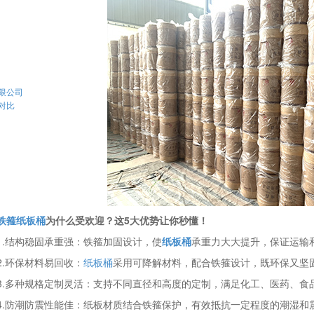
限公司
对比
铁箍纸板桶
为什么受欢迎？这5大优势让你秒懂！
1.结构稳固承重强：铁箍加固设计，使
纸板桶
承重力大大提升，保证运输
2.环保材料易回收：
纸板桶
采用可降解材料，配合铁箍设计，既环保又坚
3.多种规格定制灵活：支持不同直径和高度的定制，满足化工、医药、食
4.防潮防震性能佳：纸板材质结合铁箍保护，有效抵抗一定程度的潮湿和