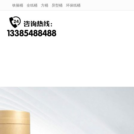
铁箍桶
全纸桶
方桶
异型桶
环保纸桶