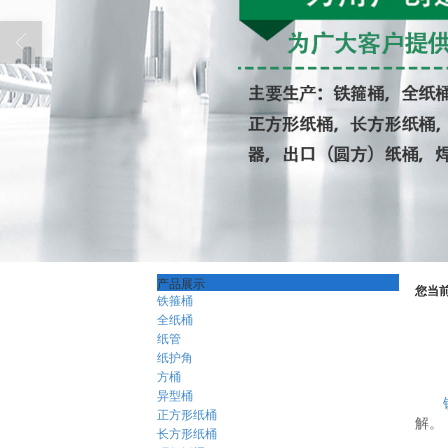
产品展示
您当
铁箍桶
全纸桶
纸管
纸护角
方桶
异型桶
正方形纸桶
解。
长方形纸桶