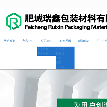
很遗憾，因您的浏览器版本过低导致
网站首页
产品中心
公司介绍
案例展示
新闻动态
厂房一
荣誉资质
全纸桶
客户考察
铁箍桶
方桶
纸管
纸护角