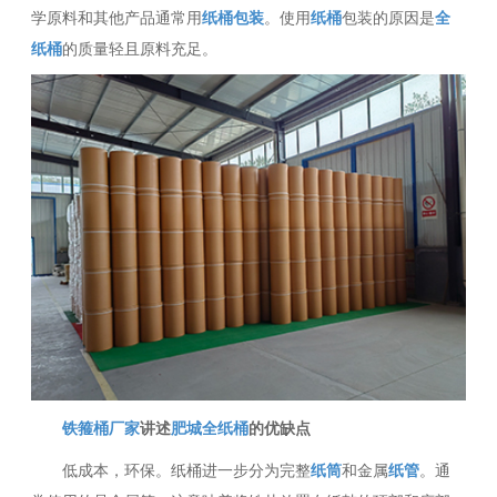
学原料和其他产品通常用
纸桶包装
。使用
纸桶
包装的原因是
全
纸桶
的质量轻且原料充足。
铁箍桶厂家
讲述
肥城全纸桶
的优缺点
低成本，环保。纸桶进一步分为完整
纸筒
和金属
纸管
。通