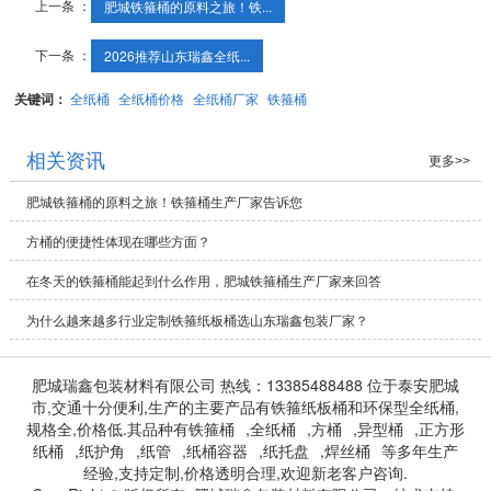
上一条 ：
肥城铁箍桶的原料之旅！铁...
下一条 ：
2026推荐山东瑞鑫全纸...
关键词：
全纸桶
全纸桶价格
全纸桶厂家
铁箍桶
相关资讯
更多>>
肥城铁箍桶的原料之旅！铁箍桶生产厂家告诉您
方桶的便捷性体现在哪些方面？
在冬天的铁箍桶能起到什么作用，肥城铁箍桶生产厂家来回答
为什么越来越多行业定制铁箍纸板桶选山东瑞鑫包装厂家？
肥城瑞鑫包装材料有限公司 热线：13385488488 位于泰安肥城
市,交通十分便利,生产的主要产品有铁箍纸板桶和环保型全纸桶,
规格全,价格低.其品种有
铁箍桶
,
全纸桶
,
方桶
,
异型桶
,
正方形
纸桶
,
纸护角
,
纸管
,
纸桶容器
,
纸托盘
,
焊丝桶
等多年生产
经验,支持定制,价格透明合理,欢迎新老客户咨询.