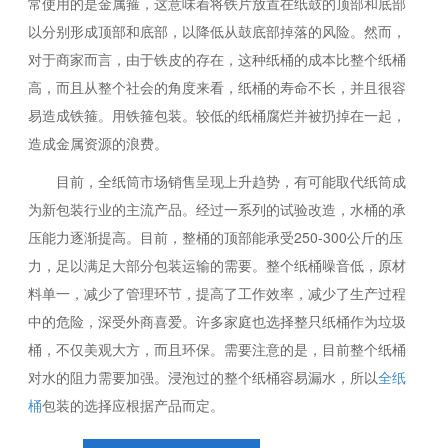
常使用的是金属箍，这意味着将铁片放置在纸鼓的顶部和底部
以分别形成顶部和底部，以降低从鼓底部掉落的风险。然而，
对于商家而言，由于铁皮的存在，这种纸桶的成本比整个纸桶
高，而且从整个社会的角度来看，纸桶的寿命不长，并且很容
易造成铁箍。用铁箍包装。较低的纸桶腐烂并被扔掉在一起，
造成金属资源的浪费。
目前，全纸筒市场销售呈现上升趋势，有可能取代纸筒成
为新包装行业的主流产品。经过一系列的试验改造，水桶的承
压能力逐渐提高。目前，整桶的顶部能承受250-300公斤的压
力，足以满足大部分包装运输的需要。整个纸桶噪音低，原材
料单一，减少了管理环节，提高了工作效率，减少了生产过程
中的危险，深受外商喜爱。许多家庭也选择整只纸桶作为垃圾
桶，不仅美观大方，而且环保。需要注意的是，目前整个纸桶
对水的阻力需要加强。浸泡过的整个纸桶容易漏水，所以
全纸
桶
包装的选择应根据产品而定。