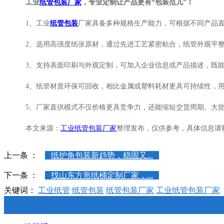
工业
纸管包装厂家
，专业定制让产品更有“包装范儿”！
1、工业
纸管包装
厂家具备多种规格生产能力，可根据不同产品
2、选用高强度纸张原材，通过先进工艺紧密粘合，纸管外观平
3、支持表面印刷与外观定制，可加入企业信息或产品描述，既
4、纸管材质环保可回收，相比金属或塑料耗材更具可持续性，
5、厂家直供模式不仅价格更具竞争力，还能缩短交货周期。大
本文来源：
工业纸管包装厂家
整理发布，仅供参考，具体信息请
上一条 ：
纸护角包装新趋势，稳固又...
下一条 ：
找山东方形纸桶定制厂家，...
关键词：
工业纸管
纸管包装
纸管包装厂家
工业纸管包装厂家