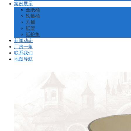
案例展示
全纸桶
铁箍桶
方桶
纸管
纸护角
新闻动态
厂房一角
联系我们
地图导航