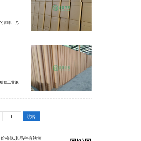
的青睐。尤
瑞鑫工业纸
跳转
,价格低.其品种有
铁箍