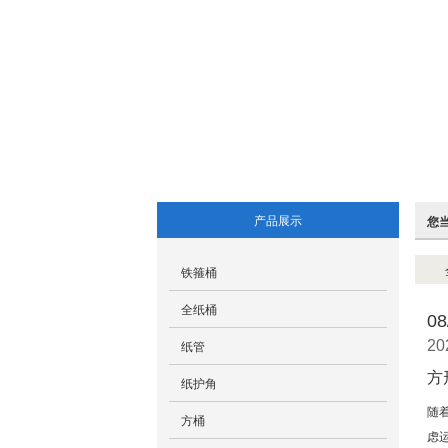
产品展示
您
铁箍桶
全纸桶
08
纸管
20
方
纸护角
随
方桶
虑