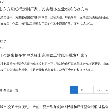
26
山东方形纸桶定制厂家，其实很多企业都关心这几点
包装行业中，方形纸桶因空间利用率高、运输方便、环保耐用，逐渐受到越来越多企业
是在食品、化工、粉料以及颗粒类产品的包装中应用广泛。面对市场上众...
/
27
26
什么越来越多客户选择山东瑞鑫工业纸管批发厂家？
工业包装越来越讲究品质与成本控制的当下，选对合作厂家比单纯比价格更重要。山东
批发厂家凭借稳定质量、充足产能和贴心服务，成为不少客户长期合作的...
1
2
3
>>
4
38 条记录 4 页
泰安肥城市,交通十分便利,生产的主要产品有铁箍纸板桶和环保型全纸桶,规格全