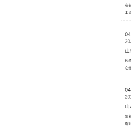
在
工
04
20
山
铁
它
04
20
山
随
选