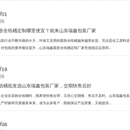
/
01
26
形全纸桶定制哪里便宜？就来山东瑞鑫包装厂家
包装行业不断升级的今天，环保又实用的圆形全纸桶越来越受欢迎。无论是化工原料还
，对包装的要求都在提升，山东瑞鑫圆形全纸桶定制厂家凭借稳定品质和...
/
18
26
纸桶批发选山东瑞鑫包装厂家，交期快售后好
多企业在采购全纸桶时，既希望价格合理，又担心交期慢、售后不及时。山东瑞鑫包装
生产经验和完善服务体系，成为众多客户，既能保证产品质量，又能提供...
/
06