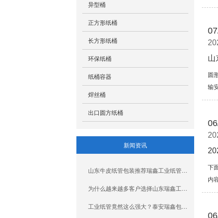
异型桶
正方形纸桶
07
长方形纸桶
20
环保纸桶
山
圆
纸桶容器
输
焊丝桶
出口圆方纸桶
06
20
新闻资讯
2
下
山东牛皮纸管包装推荐瑞鑫工业纸管厂家
内
为什么越来越多客户选择山东瑞鑫工业纸管批发厂家？
工业纸管竟然这么强大？泰安瑞鑫包装厂家带您了解它的用途
06