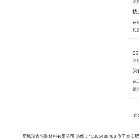
20
找
在
其
02
20
为
在
管
共 
肥城瑞鑫包装材料有限公司 热线：13385488488 位于