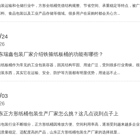
包装运输和仓储行业中，方形全纸桶凭借结构规整、节省空间、承重稳定等特点，被广
原料、食品包装以及工业产品存储等领域。很多用户在采购时都会关心方...
/
24
26
东瑞鑫包装厂家介绍铁箍纸板桶的功能有哪些？
箍纸板桶作为常见的工业包装容器，因其结构牢固、用途广泛，受到很多行业青睐。很
能装东西，其实它在运输、安全、防护等方面都有明显优势，用途远不止...
/
03
26
东正方形纸桶包装生产厂家怎么挑？这几点说到点子上
着包装行业不断细分，正方形纸桶因堆放方便、空间利用率高，逐渐受到越来越多企业
到质量稳定、适配度高的产品，山东正方形纸桶包装生产厂家的选择就显...