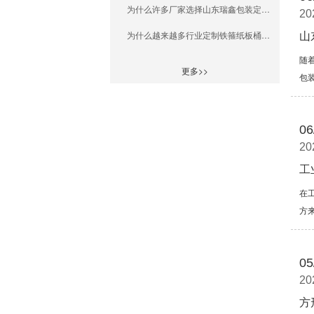
为什么许多厂家选择山东瑞鑫包装定制全纸桶？
20
为什么越来越多行业定制铁箍纸板桶选山东瑞鑫包装厂家？
山
随
更多>>
包
06
20
工
在
方
05
20
方