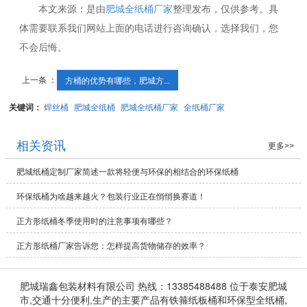
本文来源：是由
肥城全纸桶厂家
整理发布，仅供参考。具
体需要联系我们网站上面的电话进行咨询确认，选择我们，您
不会后悔。
上一条 ：
方桶的优势有哪些，肥城方...
关键词：
焊丝桶
肥城全纸桶
肥城全纸桶厂家
全纸桶厂家
相关资讯
更多>>
肥城纸桶定制厂家简述一款将轻便与环保的相结合的环保纸桶
​环保纸桶为啥越来越火？包装行业正在悄悄换赛道！
正方形纸桶冬季使用时的注意事项有哪些？
正方形纸桶厂家告诉您：怎样提高货物储存的效率？
肥城瑞鑫包装材料有限公司 热线：13385488488 位于泰安肥城
市,交通十分便利,生产的主要产品有铁箍纸板桶和环保型全纸桶,