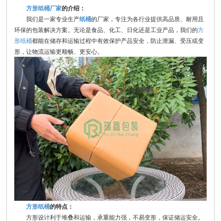
方形纸桶厂家
的介绍：
我们是一家专业生产
纸桶
的厂家，专注为各行业提供高品质、耐用且
环保的包装解决方案。无论是食品、化工、日化还是工业产品，我们的
方
形纸桶
都能在储存和运输过程中有效保护产品安全，防止泄漏、受压或变
形，让物流运输更顺畅、更安心。
方形纸桶
的特点：
方形设计利于堆叠和运输，承重能力强，不易变形，保证储运安全。