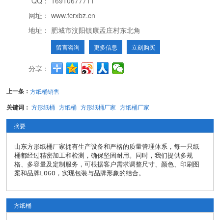
QQ：
16910677711
网址：
www.fcrxbz.cn
地址：
肥城市汶阳镇康孟庄村东北角
留言咨询
更多信息
立刻购买
分享：
上一条：
方纸桶销售
关键词：
方形纸桶
方纸桶
方形纸桶厂家
方纸桶厂家
摘要
山东方形纸桶厂家拥有生产设备和严格的质量管理体系，每一只纸
桶都经过精密加工和检测，确保坚固耐用。同时，我们提供多规
格、多容量及定制服务，可根据客户需求调整尺寸、颜色、印刷图
案和品牌LOGO，实现包装与品牌形象的结合。
方纸桶