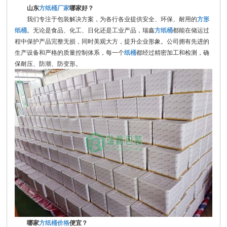
山东
方纸桶厂家
哪家好？
我们专注于包装解决方案，为各行各业提供安全、环保、耐用的
方形
纸桶
。无论是食品、化工、日化还是工业产品，瑞鑫
方纸桶
都能在储运过
程中保护产品完整无损，同时美观大方，提升企业形象。公司拥有先进的
生产设备和严格的质量控制体系，每一个
纸桶
都经过精密加工和检测，确
保耐压、防潮、防变形。
哪家
方纸桶价格
便宜？