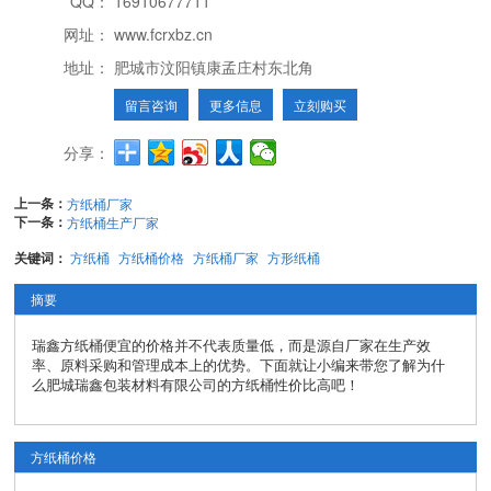
QQ：
16910677711
网址：
www.fcrxbz.cn
地址：
肥城市汶阳镇康孟庄村东北角
留言咨询
更多信息
立刻购买
分享：
上一条：
方纸桶厂家
下一条：
方纸桶生产厂家
关键词：
方纸桶
方纸桶价格
方纸桶厂家
方形纸桶
摘要
瑞鑫方纸桶便宜的价格并不代表质量低，而是源自厂家在生产效
率、原料采购和管理成本上的优势。下面就让小编来带您了解为什
么肥城瑞鑫包装材料有限公司的方纸桶性价比高吧！
方纸桶价格