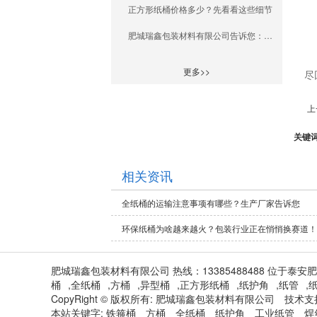
正方形纸桶价格多少？先看看这些细节
肥城瑞鑫包装材料有限公司告诉您：全纸桶包装厂家哪家靠谱？
更多>>
尽
上
关键
相关资讯
全纸桶的运输注意事项有哪些？生产厂家告诉您
​环保纸桶为啥越来越火？包装行业正在悄悄换赛道！
肥城瑞鑫包装材料有限公司 热线：13385488488 位于
桶
,
全纸桶
,
方桶
,
异型桶
,
正方形纸桶
,
纸护角
,
纸管
,
CopyRight © 版权所有:
肥城瑞鑫包装材料有限公司
技术支
本站关键字:
铁箍桶
方桶
全纸桶
纸护角
工业纸管
焊