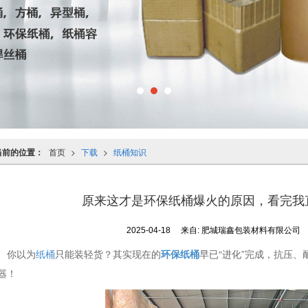
当前的位置：
首页
>
下载
>
纸桶知识
原来这才是环保纸桶爆火的原因，看完我
2025-04-18
来自:
肥城瑞鑫包装材料有限公司
你以为
纸桶
只能装轻货？其实现在的
环保纸桶
早已“进化”完成，抗压
器！