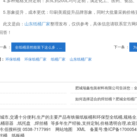
4.多种规格支持定制：从5L到200L均可定制，满足化工、医药、食品
5.形象提升，成本更优：印刷美观提升品牌形象，同时大批量采购价格
此文是由：
山东纸桶厂家
整理发布，仅供参考，具体信息请联系官方网
回答！
一条 ：
下一条 ：
全纸桶居然能装下这么多，...
为
词：
环保纸桶
环保纸桶厂家
纸桶厂家
山东纸桶厂家
肥城瑞鑫包装材料有限公司告诉您：
如何选择适合的焊丝桶？肥城全纸桶
泰安肥城市,交通十分便利,生产的主要产品有铁箍纸板桶和环保型全纸桶,规格全
纸桶容器
,
纸托盘
,
焊丝桶
等多年生产经验,支持定制,价格透明合理,欢迎
持:
佰搜科技 0538-7177991
网站地图
XML
备案号:
鲁ICP备1700054
丝桶
纸板桶