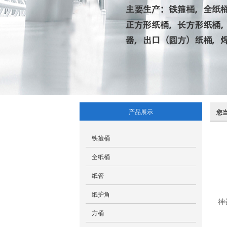
产品展示
您
铁箍桶
全纸桶
纸管
纸护角
神
方桶